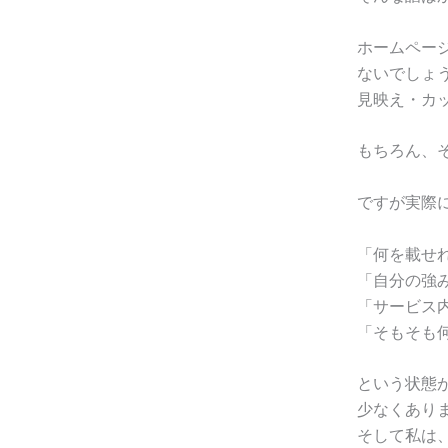
ホームペー
ないでしょ
見映え・カ
もちろん、
ですが実際
「何を載せ
「自分の強
「サービス
「そもそも
という状態
少なくあり
そして私は