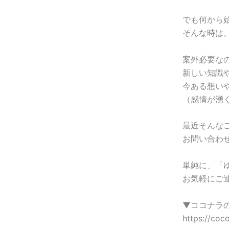
でも何から
そんな時は
案外必要な
新しい知識
今ある想い
（感情が湧
最近そんな
お問い合わ
単純に、「
お気軽にご
▼ココナラ
https://coc