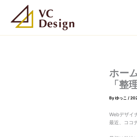
内
容
を
ス
キ
ッ
プ
ホー
「整
By
ゆっこ
/
20
Webデザイナ
最近、ココ