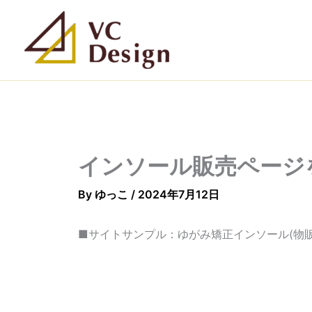
内
容
を
ス
キ
ッ
プ
インソール販売ページ
By
ゆっこ
/
2024年7月12日
■サイトサンプル：ゆがみ矯正インソール(物販