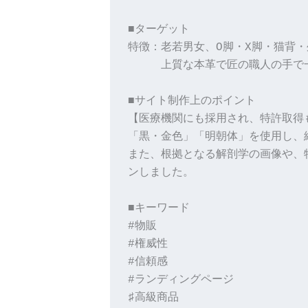
■ターゲット
特徴：老若男女、O脚・X脚・猫背
　　　上質な本革で匠の職人の手で
■サイト制作上のポイント
【医療機関にも採用され、特許取得
「黒・金色」「明朝体」を使用し、
また、根拠となる解剖学の画像や、
ンしました。
■キーワード
#物販
#権威性
#信頼感
#ランディングページ
♯高級商品