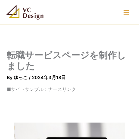
内
容
を
ス
キ
ッ
プ
転職サービスページを制作し
ました
By
ゆっこ
/
2024年3月18日
■サイトサンプル：ナースリンク