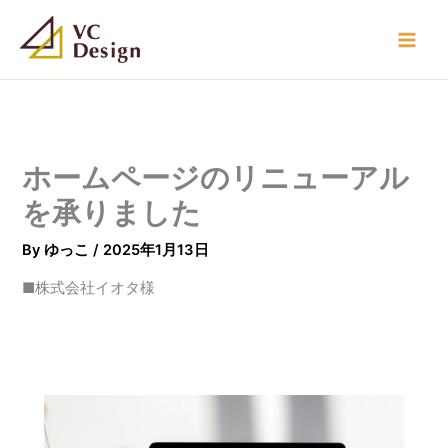
内
容
を
ス
キ
ッ
プ
ホームページのリニューアル
を承りました
By
ゆっこ
/
2025年1月13日
■株式会社イオタ様