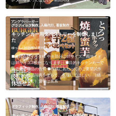
,
,
グラフィック制作
入稿代行
看板制作
キッチンカー用タペストリーを制作しまし
た
ゆっこ
/
2025年10月15日
■株式会社イオタ様 中央部分はB1サイズ、両サイド
はB1サイズ2枚分になります。 ■目的キッチンカーで
販売する商品の告知 ■作成にあたってのご要望試作
で作った商品写真を使って、表現してほしい。（値
段表示はなし）背景は黒系
,
,
グラフィック制作
入稿代行
看板制作
キッチンカー用タペストリーを制作しまし