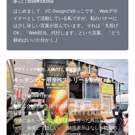
ゆっこ
/
2026年3月25日
はじめまして、VC Designのゆっこです。 Webデザ
イナーとして活動している私ですが、私のバナーに
は少し珍しい言葉が並んでいます。 それは「丸投げ
OK」「Web担当、代行します」という言葉。 「どう
頼めばいいか分か […]
,
,
グラフィック制作
入稿代行
看板制作
キッチンカー用タペストリーを制作しまし
た
ゆっこ
/
2025年12月19日
■株式会社イオタ様 中央部の長いタペストリーにな
ります ■目的キッチンカーで販売する商品の告知 ■
作成にあたってのご要望試作で作った商品写真を使
って、表現してほしい。（値段表示はなし）指定の
レターを使ってほしい。前回同様