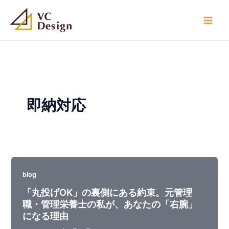
内
容
を
ス
キ
ッ
プ
即納対応
blog
「丸投げOK」の裏側にある約束。元管理
職・管理栄養士の私が、あなたの「右腕」
になる理由