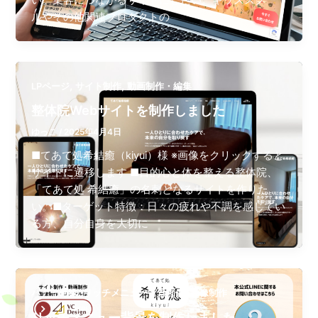
ルやその他関連プロダクトの
,
,
LPページ
サイト制作
動画制作・編集
整体院Webサイトを制作しました
ゆっこ
/
2025年4月4日
■てあて処希結癒（kiyui）様 ※画像をクリックすると
サイトに遷移します ■目的心と体を整える整体院、
「てあて処 希結癒」の名刺となるサイトを作りた
い。■ターゲット特徴：日々の疲れや不調を感じてい
る方、自分自身を大切に
,
,
バナー画像
リッチメニュー背景画像
画像制作
リッチメニュー背景を制作しました