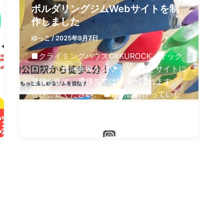
ボルダリングジムWebサイトを制
作しました
ゆっこ
/
2025年9月7日
■クライミングハウスOKKUROCK（オック
ロック）様 ※画像をクリックするとサイトに
遷移します。遷移先では映像が流れます。
ぜひご覧ください。 ■目的以前作っていた
だいたサイトがOPEN当初から更新できてい
ないので、リニ