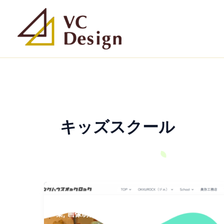
内
容
を
ス
キ
ッ
プ
キッズスクール
,
,
,
LPページ
サイト制作
バナー画像
動画制作・編
,
集
画像制作