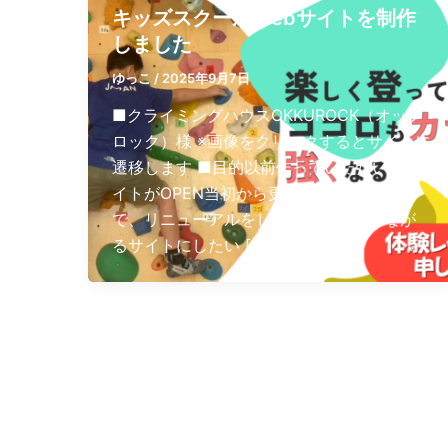
キッズスクールWebサイトを制作
しました
ゆっこ
/
2025年9月7日
■クライミングハウスOKKUROCK（オック
ロック）様 ※画像をクリックするとサイトに
遷移します ■目的以前作っていただいたサ
イトがOPEN当初から更新できていないの
で、リニューアルをしたい。集客につなが
るサイトにしたい […]