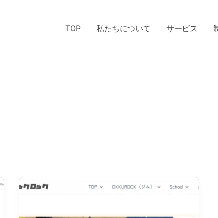
TOP
私たちについて
サービス
,
,
,
,
LPページ
サイト制作
バナー画像
制作実績
動画
,
,
制作・編集
映像制作
画像制作