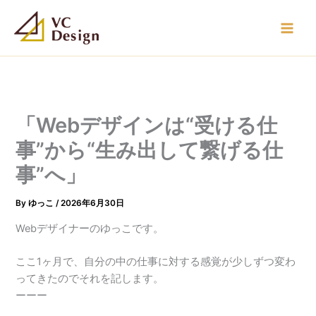
内
容
を
ス
キ
ッ
プ
「Webデザインは“受ける仕
事”から“生み出して繋げる仕
事”へ」
By
ゆっこ
/
2026年6月30日
Webデザイナーのゆっこです。
ここ1ヶ月で、自分の中の仕事に対する感覚が少しずつ変わ
ってきたのでそれを記します。
ーーー