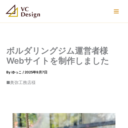
内
容
を
ス
キ
ッ
プ
ボルダリングジム運営者様
Webサイトを制作しました
By
ゆっこ
/
2025年9月7日
■奥弥工務店様