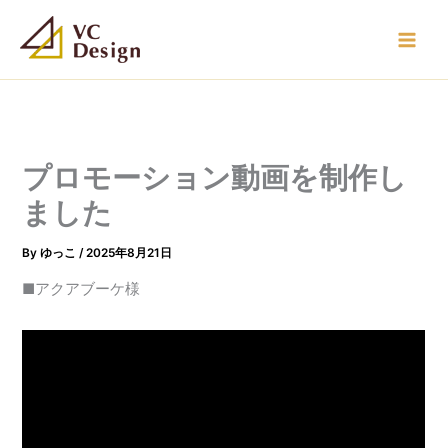
内
容
を
ス
キ
ッ
プ
プロモーション動画を制作し
ました
By
ゆっこ
/
2025年8月21日
■アクアブーケ様