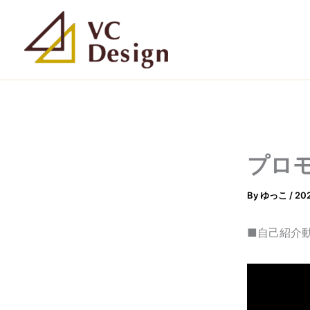
内
容
を
ス
キ
ッ
プ
プロ
By
ゆっこ
/
20
■自己紹介