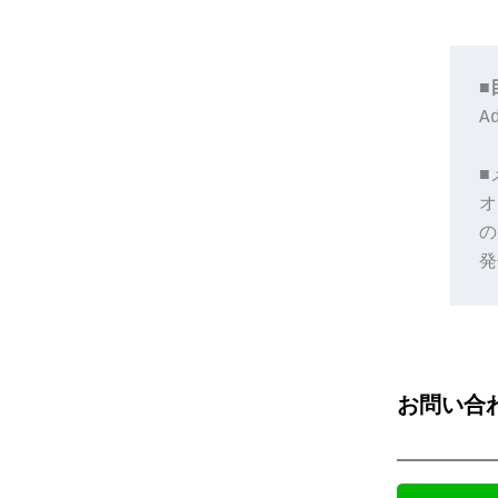
■
A
■
オ
の
発
お問い合